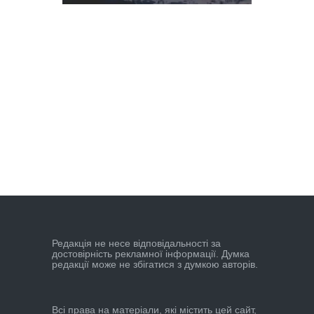
Редакцiя не несе вiдповiдальностi за
достовiрнiсть рекламної iнформацiї. Думка
редакцiї може не збiгатися з думкою авторiв.
Всі права на матеріали, які містить цей сайт,