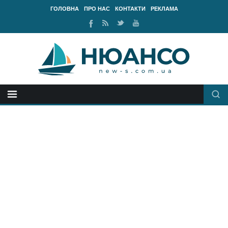
ГОЛОВНА
ПРО НАС
КОНТАКТИ
РЕКЛАМА
Ми
RSS
Ми
Наш
у
стрічка
у
канал
Facebook
Twitter
Youtube