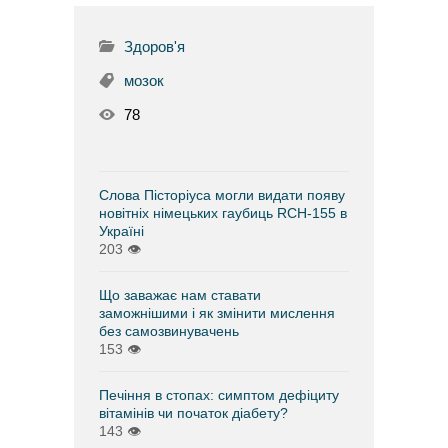
Здоров'я
мозок
78
Слова Пісторіуса могли видати появу
новітніх німецьких гаубиць RCH-155 в
Україні
203
👁
Що заважає нам ставати
заможнішими і як змінити мислення
без самозвинувачень
153
👁
Печіння в стопах: симптом дефіциту
вітамінів чи початок діабету?
143
👁