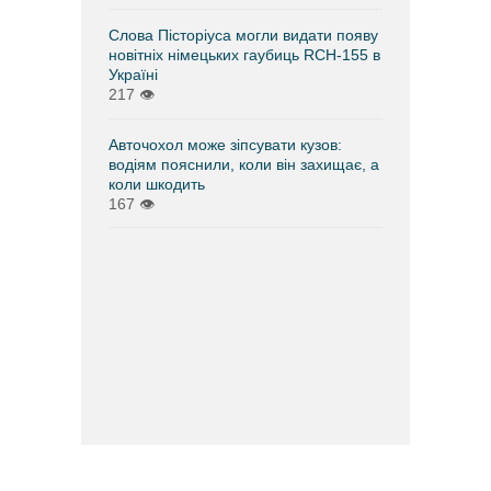
Слова Пісторіуса могли видати появу
новітніх німецьких гаубиць RCH-155 в
Україні
217
👁
Авточохол може зіпсувати кузов:
водіям пояснили, коли він захищає, а
коли шкодить
167
👁