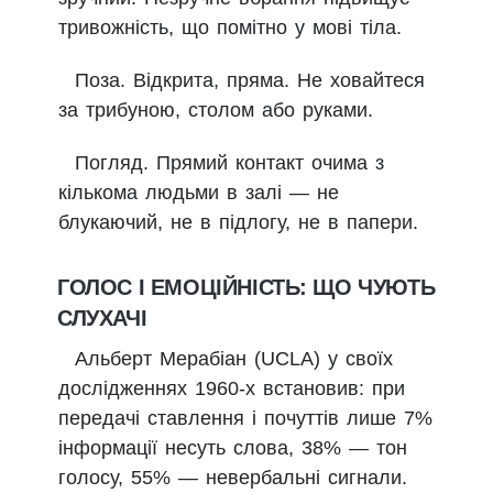
тривожність, що помітно у мові тіла.
Поза. Відкрита, пряма. Не ховайтеся
за трибуною, столом або руками.
Погляд. Прямий контакт очима з
кількома людьми в залі — не
блукаючий, не в підлогу, не в папери.
ГОЛОС І ЕМОЦІЙНІСТЬ: ЩО ЧУЮТЬ
СЛУХАЧІ
Альберт Мерабіан (UCLA) у своїх
дослідженнях 1960-х встановив: при
передачі ставлення і почуттів лише 7%
інформації несуть слова, 38% — тон
голосу, 55% — невербальні сигнали.