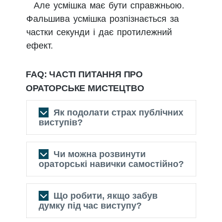
Але усмішка має бути справжньою.
Фальшива усмішка розпізнається за
частки секунди і дає протилежний
ефект.
FAQ: ЧАСТІ ПИТАННЯ ПРО
ОРАТОРСЬКЕ МИСТЕЦТВО
Як подолати страх публічних
виступів?
Чи можна розвинути
Переосмислити хвилювання
ораторські навички самостійно?
як збудження — фізіологічно
це той самий стан
Що робити, якщо забув
Так — але потрібна практика
Практикувати в малих групах
думку під час виступу?
вголос, а не читання теорії
перед великими аудиторіями