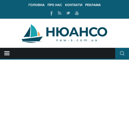
ГОЛОВНА
ПРО НАС
КОНТАКТИ
РЕКЛАМА
Ми
RSS
Ми
Наш
у
стрічка
у
канал
Facebook
Twitter
Youtube