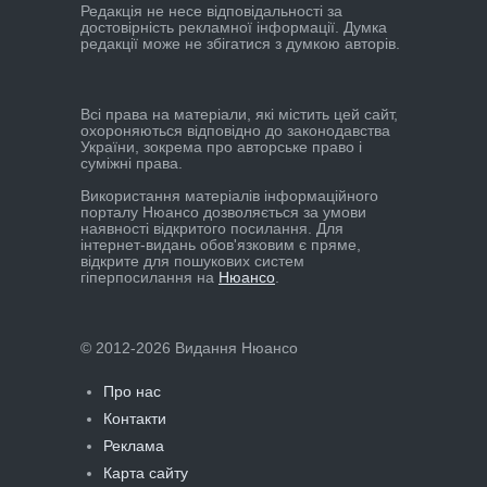
Редакцiя не несе вiдповiдальностi за
достовiрнiсть рекламної iнформацiї. Думка
редакцiї може не збiгатися з думкою авторiв.
Всі права на матеріали, які містить цей сайт,
охороняються відповідно до законодавства
України, зокрема про авторське право і
суміжні права.
Використання матеріалів інформаційного
порталу Нюансо дозволяється за умови
наявності відкритого посилання. Для
інтернет-видань обов'язковим є пряме,
відкрите для пошукових систем
гіперпосилання на
Нюансо
.
© 2012-2026 Видання Нюансо
Про нас
Контакти
Реклама
Карта сайту