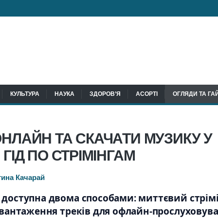
КУЛЬТУРА
НАУКА
ЗДОРОВ’Я
АСОРТІ
ОГЛЯДИ ТА ГА
ОНЛАЙН ТА СКАЧАТИ МУЗИКУ У
 ГІД ПО СТРІМІНГАМ
тина Качарай
а доступна двома способами: миттєвий стрім
авантаження треків для офлайн-прослуховув