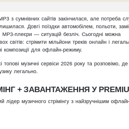
P3 з сумнівних сайтів закінчилася, але потреба сл
алишилася. Довгі поїздки автомобілем, польоти, замі
рі MP3-плеєри — ситуацій безліч. Сьогодні можна
ох світів: стрімити мільйони треків онлайн і легал
і композиції для офлайн-режиму.
 топові музичні сервіси 2026 року та розповімо, де 
узику легально.
ІМІНГ + ЗАВАНТАЖЕННЯ У PREMI
й лідер музичного стрімінгу з найзручнішим офлайн
: