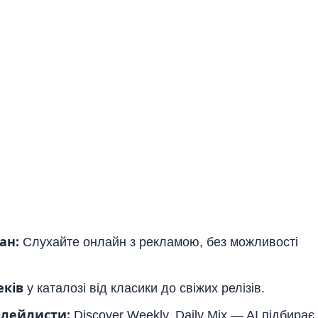
ан:
Слухайте онлайн з рекламою, без можливості
еків
у каталозі від класики до свіжих релізів.
плейлисти:
Discover Weekly, Daily Mix — AI підбирає