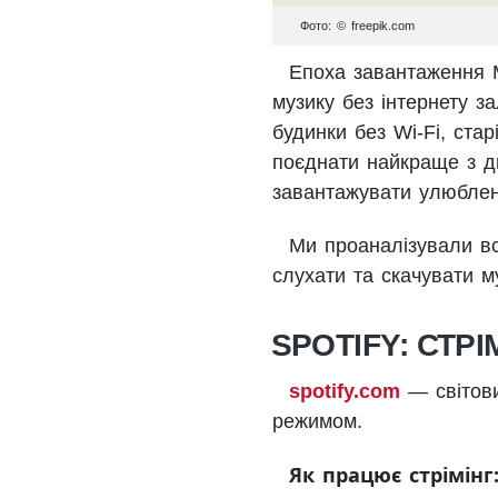
Фото: © freepik.com
Епоха завантаження M
музику без інтернету з
будинки без Wi-Fi, ста
поєднати найкраще з дв
завантажувати улюблен
Ми проаналізували всі
слухати та скачувати м
SPOTIFY: СТР
spotify.com
— світови
режимом.
Як працює стрімінг