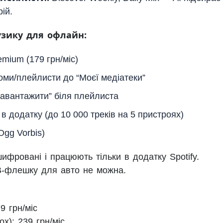
ій.
зику для офлайн:
emium (179 грн/міс)
оми/плейлисти до “Моєї медіатеки”
Завантажити” біля плейлиста
 в додатку (до 10 000 треків на 5 пристроях)
Ogg Vorbis)
фровані і працюють тільки в додатку Spotify.
B-флешку для авто не можна.
9 грн/міс
х): 239 грн/міс