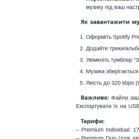
музику під ваш настр
Як завантажити му
Оформіть Spotify Pr
Додайте треки/альб
Увімкніть тумблер “
Музика зберігається
Якість до 320 kbps (
Важливо:
Файли заши
Експортувати їх на US
Тарифи:
– Premium Individual: 17
– Premium Duo (для дво