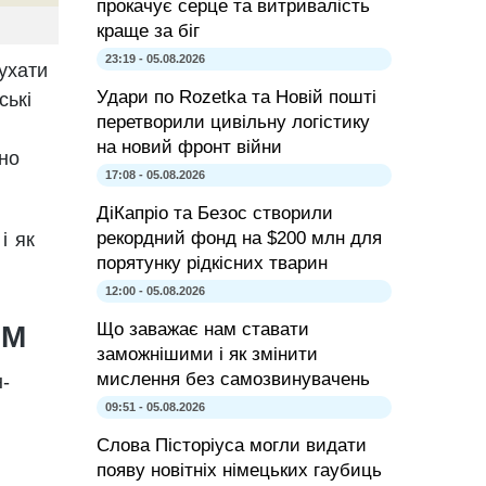
прокачує серце та витривалість
краще за біг
23:19 - 05.08.2026
ухати
Удари по Rozetka та Новій пошті
ські
перетворили цивільну логістику
на новий фронт війни
ьно
17:08 - 05.08.2026
ДіКапріо та Безос створили
рекордний фонд на $200 млн для
і як
порятунку рідкісних тварин
12:00 - 05.08.2026
Що заважає нам ставати
UM
заможнішими і як змінити
мислення без самозвинувачень
-
09:51 - 05.08.2026
Слова Пісторіуса могли видати
появу новітніх німецьких гаубиць