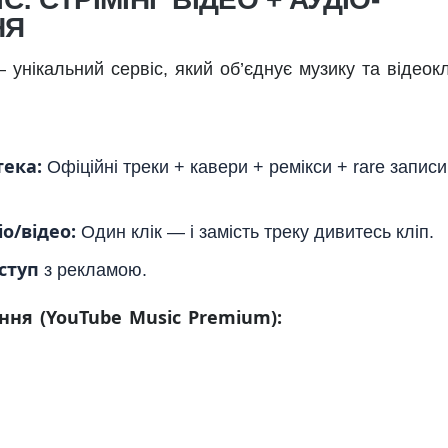
НЯ
унікальний сервіс, який об’єднує музику та відеокл
тека:
Офіційні треки + кавери + ремікси + rare записи
о/відео:
Один клік — і замість треку дивитесь кліп.
ступ
з рекламою.
ня (YouTube Music Premium):