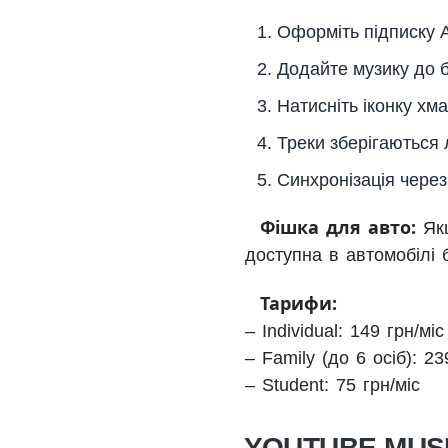
Оформіть підписку A
Додайте музику до б
Натисніть іконку хм
Треки зберігаються 
Синхронізація через
Фішка для авто:
Якщ
доступна в автомобілі б
Тарифи:
– Individual: 149 грн/міс
– Family (до 6 осіб): 23
– Student: 75 грн/міс
YOUTUBE MUSIC