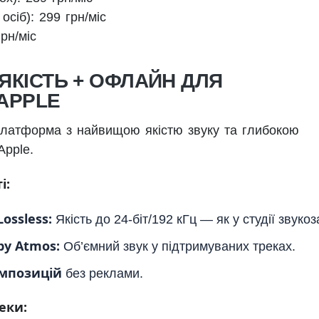
осіб): 299 грн/міс
рн/міс
 ЯКІСТЬ + ОФЛАЙН ДЛЯ
APPLE
атформа з найвищою якістю звуку та глибокою
Apple.
і:
Lossless:
Якість до 24-біт/192 кГц — як у студії звукоз
lby Atmos:
Об’ємний звук у підтримуваних треках.
омпозицій
без реклами.
еки: