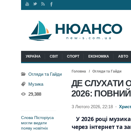
Наш
Ми
RSS
Ми
канал
у
стрічка
у
Youtube
Twitter
Facebook
УКРАЇНА
СВІТ
СПОРТ
ЕКОНОМІКА
АВТО
Головна
Огляди та Гайди
Огляди та Гайди
ДЕ СЛУХАТИ 
Музика
2026: ПОВНИЙ
29,388
3 Лютого 2026, 22:18
•
Хрис
Слова Пісторіуса
У 2026 році музик
могли видати
через інтернет та з
появу новітніх