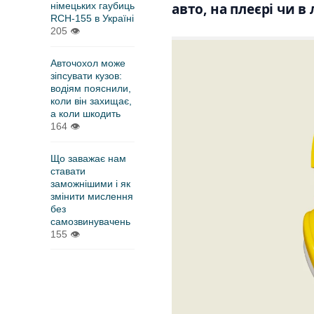
німецьких гаубиць
авто, на плеєрі чи в
RCH-155 в Україні
205
👁
Авточохол може
зіпсувати кузов:
водіям пояснили,
коли він захищає,
а коли шкодить
164
👁
Що заважає нам
ставати
заможнішими і як
змінити мислення
без
самозвинувачень
155
👁