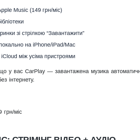
pple Music (149 грн/міс)
ібліотеки
аринки зі стрілкою “Завантажити”
локально на iPhone/iPad/Mac
 iCloud між усіма пристроями
о у вас CarPlay — завантажена музика автоматич
ез інтернету.
9 грн/міс
: СТРІМІНГ ВІДЕО + АУДІО-