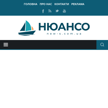
ГОЛОВНА
ПРО НАС
КОНТАКТИ
РЕКЛАМА
Ми
RSS
Ми
Наш
у
стрічка
у
канал
Facebook
Twitter
Youtube