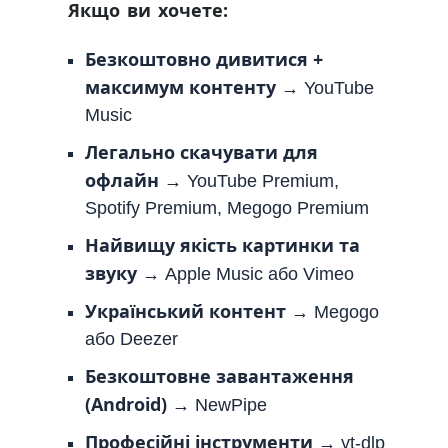
Якщо ви хочете:
Безкоштовно дивитися +
максимум контенту
→ YouTube
Music
Легально скачувати для
офлайн
→ YouTube Premium,
Spotify Premium, Megogo Premium
Найвищу якість картинки та
звуку
→ Apple Music або Vimeo
Український контент
→ Megogo
або Deezer
Безкоштовне завантаження
(Android)
→ NewPipe
Професійні інструменти
→ yt-dlp