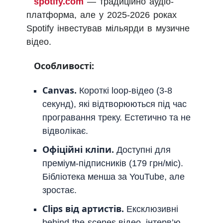
spotify.com
— традиційно аудіо-
платформа, але у 2025-2026 роках
Spotify інвестував мільярди в музичне
відео.
Особливості:
Canvas.
Короткі loop-відео (3-8
секунд), які відтворюються під час
програвання треку. Естетично та не
відволікає.
Офіційні кліпи.
Доступні для
преміум-підписників (179 грн/міс).
Бібліотека менша за YouTube, але
зростає.
Clips від артистів.
Ексклюзивні
behind-the-scenes відео, інтерв’ю,