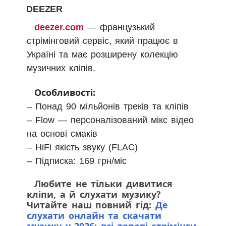
DEEZER
deezer.com
— французький
стрімінговий сервіс, який працює в
Україні та має розширену колекцію
музичних кліпів.
Особливості:
– Понад 90 мільйонів треків та кліпів
– Flow — персоналізований мікс відео
на основі смаків
– HiFi якість звуку (FLAC)
– Підписка: 169 грн/міс
Любите не тільки дивитися
кліпи, а й слухати музику?
Читайте наш повний гід:
Де
слухати онлайн та скачати
музику у 2026: всі топові стрімінги