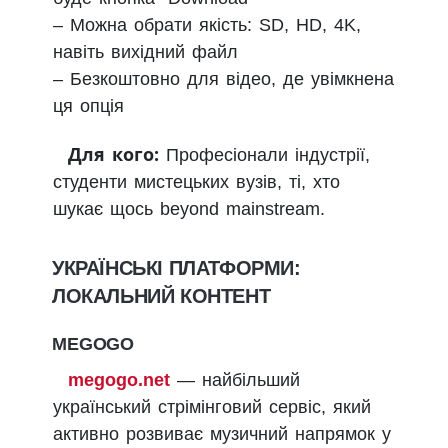
– Можна обрати якість: SD, HD, 4K,
навіть вихідний файл
– Безкоштовно для відео, де увімкнена
ця опція
Для кого:
Професіонали індустрії,
студенти мистецьких вузів, ті, хто
шукає щось beyond mainstream.
УКРАЇНСЬКІ ПЛАТФОРМИ:
ЛОКАЛЬНИЙ КОНТЕНТ
MEGOGO
megogo.net
— найбільший
український стрімінговий сервіс, який
активно розвиває музичний напрямок у