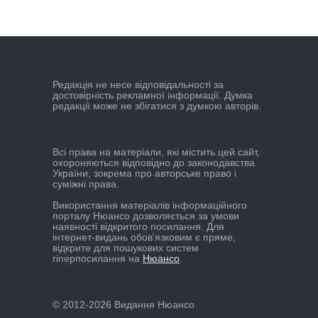
Редакцiя не несе вiдповiдальностi за
достовiрнiсть рекламної iнформацiї. Думка
редакцiї може не збiгатися з думкою авторiв.
Всі права на матеріали, які містить цей сайт,
охороняються відповідно до законодавства
України, зокрема про авторське право і
суміжні права.
Використання матеріалів інформаційного
порталу Нюансо дозволяється за умови
наявності відкритого посилання. Для
інтернет-видань обов'язковим є пряме,
відкрите для пошукових систем
гіперпосилання на
Нюансо
.
© 2012-2026 Видання Нюансо