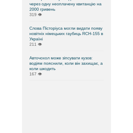
через одну неоплачену квитанцію на
2000 гривень
319
👁
Слова Пісторіуса могли видати появу
новітніх німецьких гаубиць RCH-155 в
Україні
211
👁
Авточохол може зіпсувати кузов:
водіям пояснили, коли він захищає, а
коли шкодить
167
👁