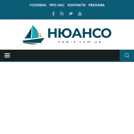
ГОЛОВНА
ПРО НАС
КОНТАКТИ
РЕКЛАМА
Ми
RSS
Ми
Наш
у
стрічка
у
канал
Facebook
Twitter
Youtube