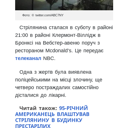
Фото: © twitter.com/ABC7NY
Стрілянина сталася в суботу в районі
21:00 в районі Клермонт-Віллідж в
Бронксі на Вебстер-авеню поруч з
рестораном Mcdonald’s. Це передає
телеканал
NBC.
Одна з жертв була виявлена
поліцейськими на місці злочину, ще
четверо постраждалих самостійно
дісталися до лікарні.
Читай також:
95-РІЧНИЙ
АМЕРИКАНЕЦЬ ВЛАШТУВАВ
СТРІЛЯНИНУ В БУДИНКУ
ПРЕСТАРІЛИХ