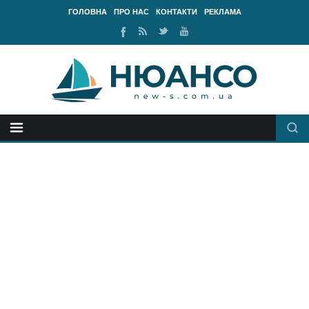
ГОЛОВНА
ПРО НАС
КОНТАКТИ
РЕКЛАМА
Ми
RSS
Ми
Наш
у
стрічка
у
канал
Facebook
Twitter
Youtube