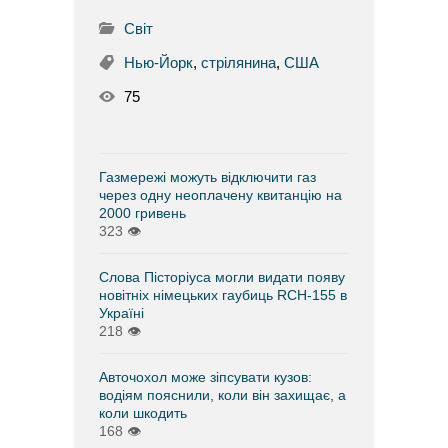
Світ
Нью-Йорк
,
стрілянина
,
США
75
Газмережі можуть відключити газ
через одну неоплачену квитанцію на
2000 гривень
323
👁
Слова Пісторіуса могли видати появу
новітніх німецьких гаубиць RCH-155 в
Україні
218
👁
Авточохол може зіпсувати кузов:
водіям пояснили, коли він захищає, а
коли шкодить
168
👁