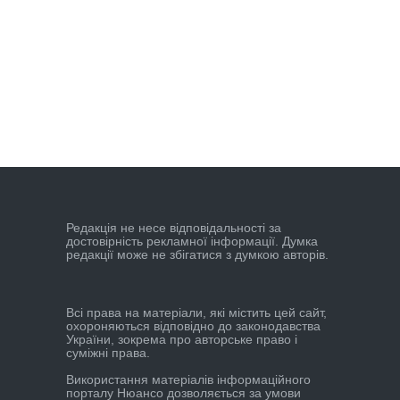
Редакцiя не несе вiдповiдальностi за
достовiрнiсть рекламної iнформацiї. Думка
редакцiї може не збiгатися з думкою авторiв.
Всі права на матеріали, які містить цей сайт,
охороняються відповідно до законодавства
України, зокрема про авторське право і
суміжні права.
Використання матеріалів інформаційного
порталу Нюансо дозволяється за умови