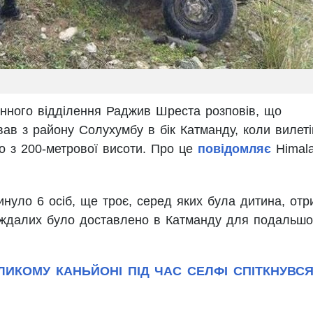
йонного відділення Раджив Шреста розповів, що
ав з району Солухумбу в бік Катманду, коли вилеті
о з 200-метрової висоти. Про це
повідомляє
Himal
гинуло 6 осіб, ще троє, серед яких була дитина, от
аждалих було доставлено в Катманду для подальшо
ИКОМУ КАНЬЙОНІ ПІД ЧАС СЕЛФІ СПІТКНУВСЯ