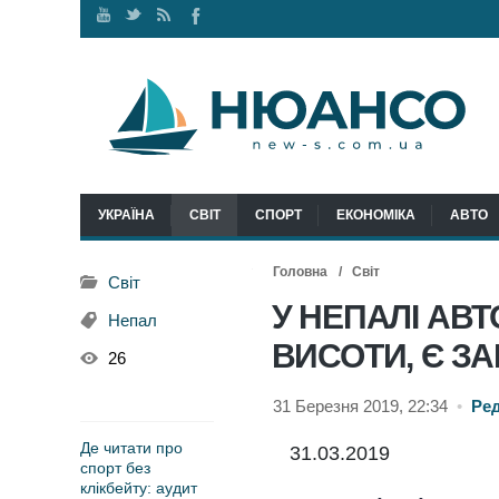
Наш
Ми
RSS
Ми
канал
у
стрічка
у
Youtube
Twitter
Facebook
УКРАЇНА
СВІТ
СПОРТ
ЕКОНОМІКА
АВТО
Головна
Світ
Світ
У НЕПАЛІ АВТ
Непал
ВИСОТИ, Є ЗА
26
31 Березня 2019, 22:34
•
Ре
Де читати про
31.03.2019
спорт без
клікбейту: аудит