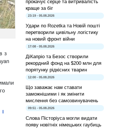
прокачує серце та витривалість
краще за біг
23:19 - 05.08.2026
Удари по Rozetka та Новій пошті
перетворили цивільну логістику
на новий фронт війни
17:08 - 05.08.2026
в з
ДіКапріо та Безос створили
ayan
рекордний фонд на $200 млн для
порятунку рідкісних тварин
12:00 - 05.08.2026
римали
Що заважає нам ставати
го
заможнішими і як змінити
мислення без самозвинувачень
09:51 - 05.08.2026
 І
Слова Пісторіуса могли видати
появу новітніх німецьких гаубиць