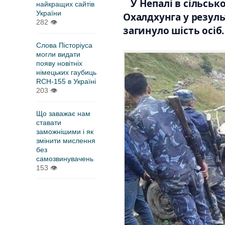
У Непалі в сільсь
найкращих сайтів
України
Охалдхунга у резуль
282
👁
загинуло шість осіб.
Слова Пісторіуса
могли видати
появу новітніх
німецьких гаубиць
RCH-155 в Україні
203
👁
Що заважає нам
ставати
заможнішими і як
змінити мислення
без
самозвинувачень
153
👁