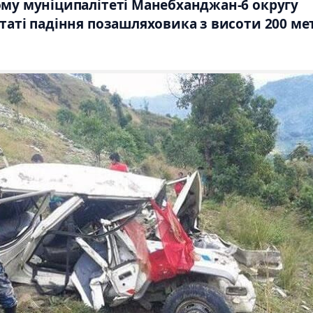
кому муніципалітеті Манебханджан-6 округу
таті падіння позашляховика з висоти 200 ме