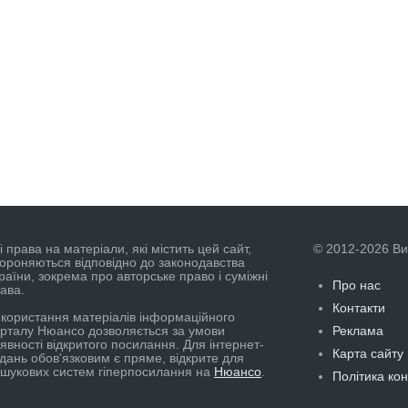
і права на матеріали, які містить цей сайт,
© 2012-2026 В
ороняються відповідно до законодавства
раїни, зокрема про авторське право і суміжні
Про нас
ава.
Контакти
користання матеріалів інформаційного
рталу Нюансо дозволяється за умови
Реклама
явності відкритого посилання. Для інтернет-
Карта сайту
дань обов'язковим є пряме, відкрите для
шукових систем гіперпосилання на
Нюансо
.
Політика ко