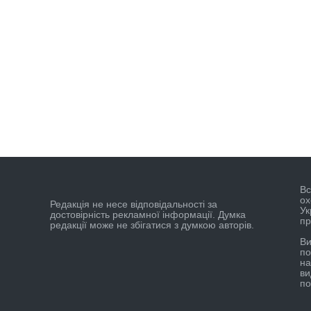
Вс
ох
Редакцiя не несе вiдповiдальностi за
Ук
достовiрнiсть рекламної iнформацiї. Думка
пр
редакцiї може не збiгатися з думкою авторiв.
Ви
по
на
ви
по