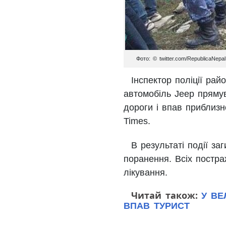
Фото: © twitter.com/RepublicaNepal
Інспектор поліції ра
автомобіль Jeep прямув
дороги і впав приблизн
Times.
В результаті події за
поранення. Всіх постр
лікування.
Читай також:
У ВЕЛ
ВПАВ ТУРИСТ