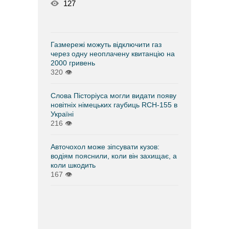
127
Газмережі можуть відключити газ
через одну неоплачену квитанцію на
2000 гривень
320
👁
Слова Пісторіуса могли видати появу
новітніх німецьких гаубиць RCH-155 в
Україні
216
👁
Авточохол може зіпсувати кузов:
водіям пояснили, коли він захищає, а
коли шкодить
167
👁