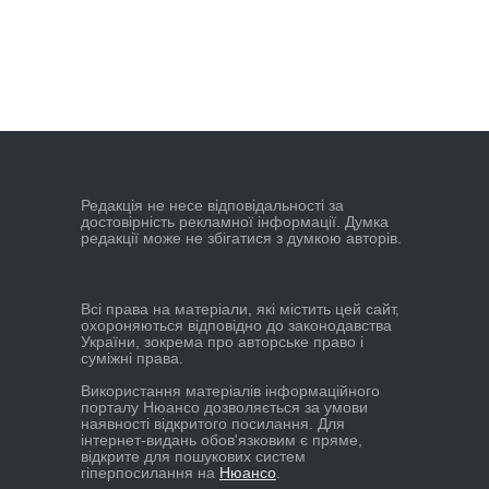
Редакцiя не несе вiдповiдальностi за
достовiрнiсть рекламної iнформацiї. Думка
редакцiї може не збiгатися з думкою авторiв.
Всі права на матеріали, які містить цей сайт,
охороняються відповідно до законодавства
України, зокрема про авторське право і
суміжні права.
Використання матеріалів інформаційного
порталу Нюансо дозволяється за умови
наявності відкритого посилання. Для
інтернет-видань обов'язковим є пряме,
відкрите для пошукових систем
гіперпосилання на
Нюансо
.