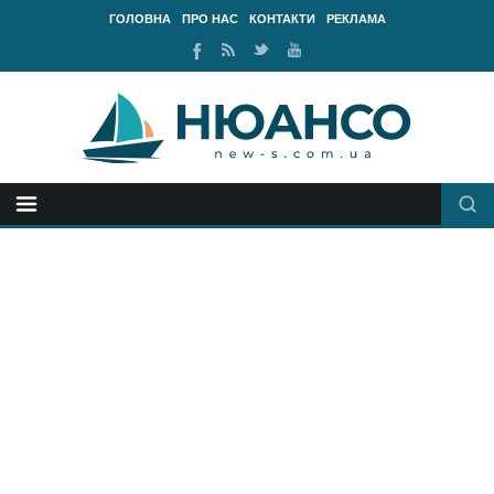
ГОЛОВНА
ПРО НАС
КОНТАКТИ
РЕКЛАМА
Ми
RSS
Ми
Наш
у
стрічка
у
канал
Facebook
Twitter
Youtube