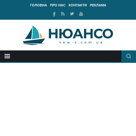
ГОЛОВНА
ПРО НАС
КОНТАКТИ
РЕКЛАМА
Ми
RSS
Ми
Наш
у
стрічка
у
канал
Facebook
Twitter
Youtube