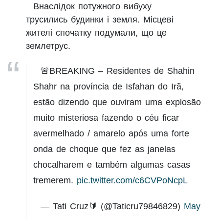
Внаслідок потужного вибуху
трусились будинки і земля. Місцеві
жителі спочатку подумали, що це
землетрус.
🚨BREAKING – Residentes de Shahin
Shahr na província de Isfahan do Irã,
estão dizendo que ouviram uma explosão
muito misteriosa fazendo o céu ficar
avermelhado / amarelo após uma forte
onda de choque que fez as janelas
chocalharem e também algumas casas
tremerem.
pic.twitter.com/c6CVPoNcpL
— Tati Cruz🔰 (@Taticru79846829)
May