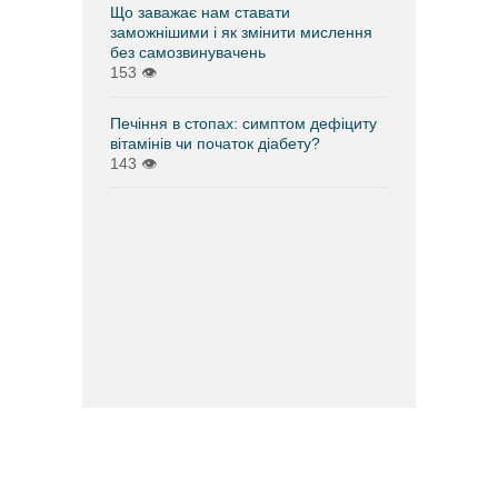
Що заважає нам ставати
заможнішими і як змінити мислення
без самозвинувачень
153
👁
Печіння в стопах: симптом дефіциту
вітамінів чи початок діабету?
143
👁