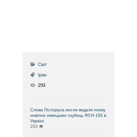
Світ
Іран
293
Слова Пісторіуса могли видати появу
новітніх німецьких гаубиць RCH-155 в
Україні
203
👁