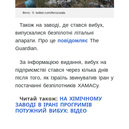
Фото: © twitter.com/ferozwala
Також на заводі, де стався вибух,
випускалися безпілотні літальні
апарати. Про це
повідомляє
The
Guardian.
За інформацією видання, вибух на
підприємстві стався через кілька днів
після того, як Ізраїль звинуватив Іран у
постачанні безпілотників ХАМАСу.
Читай також:
НА ХІМІЧНОМУ
ЗАВОДІ В ІРАНІ ПРОГРИМІВ
ПОТУЖНИЙ ВИБУХ: ВІДЕО