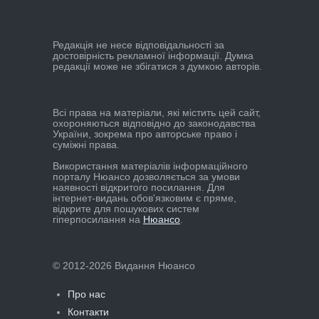
Редакцiя не несе вiдповiдальностi за
достовiрнiсть рекламної iнформацiї. Думка
редакцiї може не збiгатися з думкою авторiв.
Всі права на матеріали, які містить цей сайт,
охороняються відповідно до законодавства
України, зокрема про авторське право і
суміжні права.
Використання матеріалів інформаційного
порталу Нюансо дозволяється за умови
наявності відкритого посилання. Для
інтернет-видань обов'язковим є пряме,
відкрите для пошукових систем
гіперпосилання на
Нюансо
.
© 2012-2026 Видання Нюансо
Про нас
Контакти