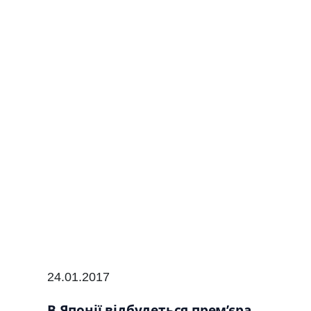
24.01.2017
В Японії відбудеться прем’єра