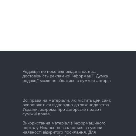
Редакцiя не несе вiдповiдальностi за
достовiрнiсть рекламної iнформацiї. Думка
редакцiї може не збiгатися з думкою авторiв.
Всі права на матеріали, які містить цей сайт,
охороняються відповідно до законодавства
України, зокрема про авторське право і
суміжні права.
Використання матеріалів інформаційного
порталу Нюансо дозволяється за умови
наявності відкритого посилання. Для