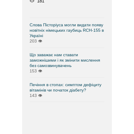
181
Слова Пісторіуса могли видати появу
новітніх німецьких гаубиць RCH-155 в
Україні
203
👁
Що заважає нам ставати
заможнішими і як змінити мислення
без самозвинувачень
153
👁
Печіння в стопах: симптом дефіциту
вітамінів чи початок діабету?
143
👁