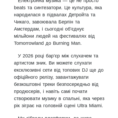
Електронна музика — це не просто
beats та синтезатори. Це культура, яка
народилася в підвалах Детройта та
Чикаго, завоювала Берлін та
Амстердам, і сьогодні об’єднує
мільйони людей на фестивалях від
Tomorrowland до Burning Man.
У 2026 році бар’єр між слухачем та
артистом зник. Ви можете слухати
ексклюзивні сети від топових DJ ще до
офіційного релізу, завантажувати
безкоштовні треки безпосередньо від
продюсерів, і навіть самі почати
створювати музику в спальні, яка через
рік зіграє на головній сцені Ultra Miami.