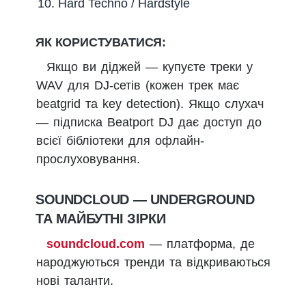
Hard Techno / Hardstyle
ЯК КОРИСТУВАТИСЯ:
Якщо ви діджей — купуєте треки у
WAV для DJ-сетів (кожен трек має
beatgrid та key detection). Якщо слухач
— підписка Beatport DJ дає доступ до
всієї бібліотеки для офлайн-
прослуховування.
SOUNDCLOUD — UNDERGROUND
ТА МАЙБУТНІ ЗІРКИ
soundcloud.com
— платформа, де
народжуються тренди та відкриваються
нові таланти.