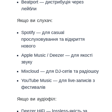
Beatport — дистрибуція через
лейбли
Якщо ви слухач:
Spotify — для casual
прослуховування та відкриття
нового
Apple Music / Deezer — для якості
звуку
Mixcloud — для DJ-сетів та радіошоу
YouTube Music — для live-записів з
фестивалів
Якщо ви аудіофіл:
Deezer HiFi — lossless-якість за