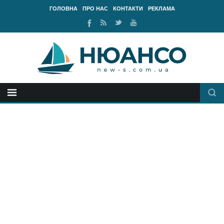
ГОЛОВНА
ПРО НАС
КОНТАКТИ
РЕКЛАМА
Ми
RSS
Ми
Наш
у
стрічка
у
канал
Facebook
Twitter
Youtube