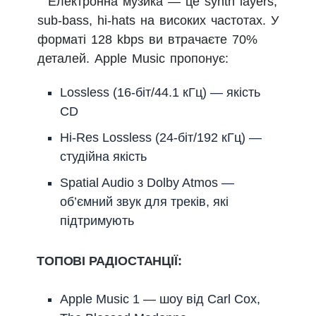
Електронна музика — це synth layers,
sub-bass, hi-hats на високих частотах. У
форматі 128 kbps ви втрачаєте 70%
деталей. Apple Music пропонує:
Lossless (16-біт/44.1 кГц) — якість
CD
Hi-Res Lossless (24-біт/192 кГц) —
студійна якість
Spatial Audio з Dolby Atmos —
об’ємний звук для треків, які
підтримують
ТОПОВІ РАДІОСТАНЦІЇ:
Apple Music 1 — шоу від Carl Cox,