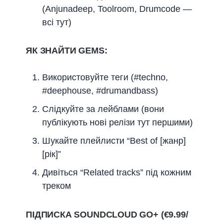
(Anjunadeep, Toolroom, Drumcode —
всі тут)
ЯК ЗНАЙТИ GEMS:
Використовуйте теги (#techno,
#deephouse, #drumandbass)
Слідкуйте за лейблами (вони
публікують нові релізи тут першими)
Шукайте плейлисти “Best of [жанр]
[рік]”
Дивіться “Related tracks” під кожним
треком
ПІДПИСКА SOUNDCLOUD GO+ (€9.99/