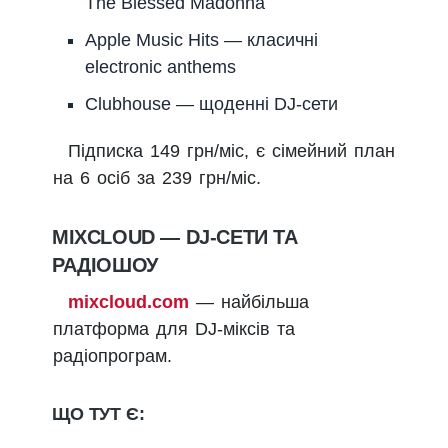
The Blessed Madonna
Apple Music Hits — класичні
electronic anthems
Clubhouse — щоденні DJ-сети
Підписка 149 грн/міс, є сімейний план
на 6 осіб за 239 грн/міс.
MIXCLOUD — DJ-СЕТИ ТА
РАДІОШОУ
mixcloud.com
— найбільша
платформа для DJ-міксів та
радіопрограм.
ЩО ТУТ Є: