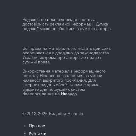
Редакцiя не несе вiдповiдальностi за
достовiрнiсть рекламної iнформацiї. Думка
редакцiї може не збiгатися з думкою авторiв.
Всі права на матеріали, які містить цей сайт,
охороняються відповідно до законодавства
України, зокрема про авторське право і
суміжні права.
Використання матеріалів інформаційного
порталу Нюансо дозволяється за умови
наявності відкритого посилання. Для
інтернет-видань обов'язковим є пряме,
відкрите для пошукових систем
гіперпосилання на
Нюансо
.
© 2012-2026 Видання Нюансо
Про нас
Контакти