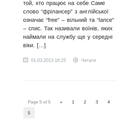
той, хто працює на себе Саме
слово “фрілансер” з англійської
означає “free” – вільний та “lance”
– спис. Так називали воїнів, яких
наймали на службу ще у середні
віки. […]
01.03.2013 16:25
Читати
Page 5 of 5
«
1
2
3
4
5