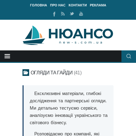
ГОЛОВНА
ПРО НАС
КОНТАКТИ
РЕКЛАМА
Ми
RSS
Ми
Наш
у
стрічка
у
канал
Facebook
Twitter
Youtube
ОГЛЯДИ ТА ГАЙДИ
41
Ексклюзивні матеріали, глибокі
дослідження та партнерські огляди.
Ми детально тестуємо сервіси,
аналізуємо інновації українського та
світового бізнесу.
Розповідаємо про компанії, які