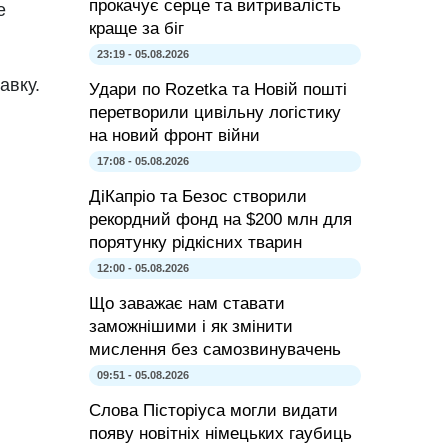
прокачує серце та витривалість
е
краще за біг
23:19 - 05.08.2026
авку.
Удари по Rozetka та Новій пошті
перетворили цивільну логістику
на новий фронт війни
17:08 - 05.08.2026
ДіКапріо та Безос створили
рекордний фонд на $200 млн для
порятунку рідкісних тварин
12:00 - 05.08.2026
Що заважає нам ставати
заможнішими і як змінити
мислення без самозвинувачень
09:51 - 05.08.2026
Слова Пісторіуса могли видати
появу новітніх німецьких гаубиць