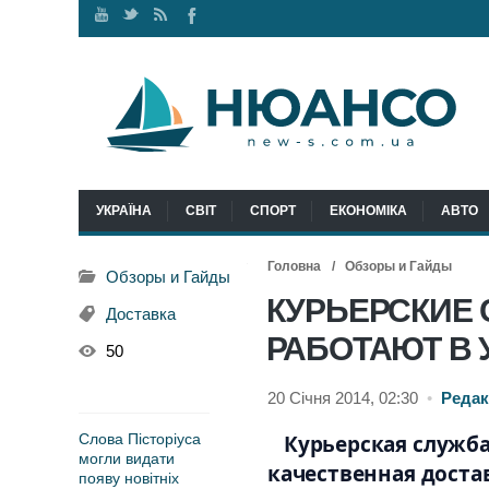
Наш
Ми
RSS
Ми
канал
у
стрічка
у
Youtube
Twitter
Facebook
УКРАЇНА
СВІТ
СПОРТ
ЕКОНОМІКА
АВТО
Головна
Обзоры и Гайды
Обзоры и Гайды
КУРЬЕРСКИЕ 
Доставка
РАБОТАЮТ В 
50
20 Січня 2014, 02:30
•
Редак
Слова Пісторіуса
Курьерская служба
могли видати
качественная достав
появу новітніх