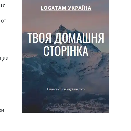
ти
 от
ции
ки