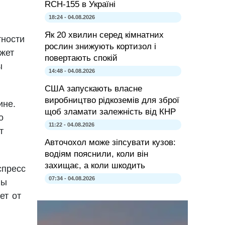
RCH-155 в Україні
18:24 - 04.08.2026
Як 20 хвилин серед кімнатних
тности
рослин знижують кортизол і
жет
повертають спокій
ы
14:48 - 04.08.2026
США запускають власне
виробництво рідкоземів для зброї
ине.
щоб зламати залежність від КНР
о
11:22 - 04.08.2026
т
Авточохол може зіпсувати кузов:
водіям пояснили, коли він
захищає, а коли шкодить
спресс
07:34 - 04.08.2026
ны
ет от