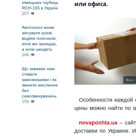
німецьких гаубиць
или офиса.
RCH-155 в Україні
207
👁
Авточохол може
зіпсувати кузов:
водіям пояснили,
коли він захищає,
а коли шкодить
166
👁
Що заважає нам
ставати
заможнішими і як
Фото: 
змінити мислення
без
самозвинувачень
Особенности каждой 
155
👁
цены можно найти по а
novaposhta.ua
– сайт
доставки по Украине. 