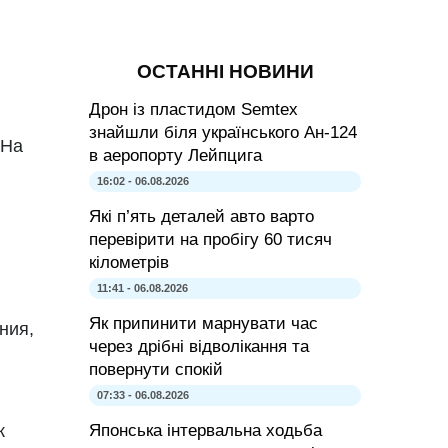
ОСТАННІ НОВИНИ
Дрон із пластидом Semtex
знайшли біля українського Ан-124
 На
в аеропорту Лейпцига
16:02 - 06.08.2026
Які п’ять деталей авто варто
перевірити на пробігу 60 тисяч
кілометрів
11:41 - 06.08.2026
Як припинити марнувати час
ния,
через дрібні відволікання та
повернути спокій
07:33 - 06.08.2026
Японська інтервальна ходьба
к