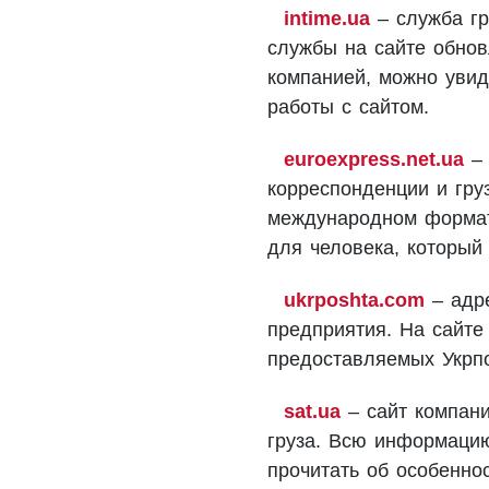
intime.ua
– служба гр
службы на сайте обнов
компанией, можно увиде
работы с сайтом.
euroexpress.net.ua
– 
корреспонденции и груз
международном формат
для человека, который 
ukrposhta.com
– адре
предприятия. На сайте
предоставляемых Укрпо
sat.ua
– сайт компани
груза. Всю информацию
прочитать об особенно