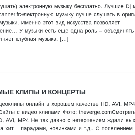
лушать) электронную музыку бесплатно. Лучшие Dj 
canner.frЭлектронную музыку лучше слушать в ориг
узыки. Именно этот вид искусства позволяет
овение… У музыки есть еще одна роль – объединять
лняет клубная музыка, […]
МЫЕ КЛИПЫ И КОНЦЕРТЫ
деоклипы онлайн в хорошем качестве HD, AVI, MP4
айты с видео клипами Фото: theverge.comСмотрет
, AVI, MP4 Не так давно с нетерпением ждали вы
а хит – парадами, новинками и т.д.. С появлением