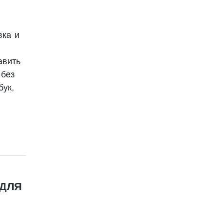
вка и
авить
 без
бук,
 ДЛЯ