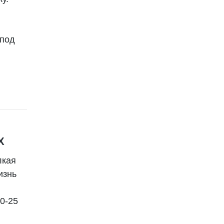
 под
Х
лкая
изнь
0-25