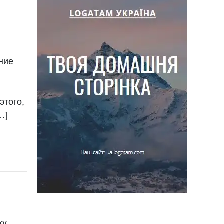
ние
этого,
…]
у.