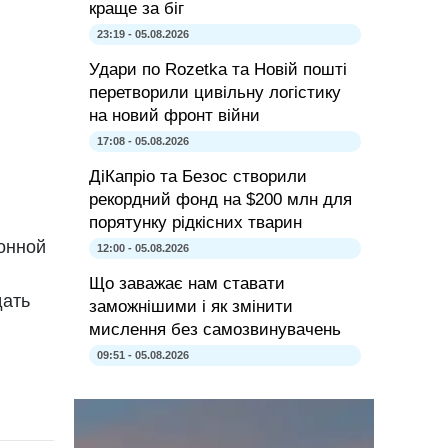
краще за біг
23:19 - 05.08.2026
Удари по Rozetka та Новій пошті
перетворили цивільну логістику
на новий фронт війни
17:08 - 05.08.2026
ДіКапріо та Безос створили
рекордний фонд на $200 млн для
порятунку рідкісних тварин
онной
12:00 - 05.08.2026
Що заважає нам ставати
дать
заможнішими і як змінити
мислення без самозвинувачень
09:51 - 05.08.2026