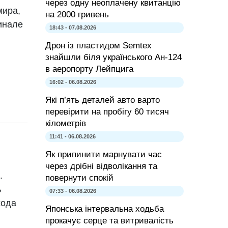
через одну неоплачену квитанцію
мира,
на 2000 гривень
инале
18:43 - 07.08.2026
Дрон із пластидом Semtex
знайшли біля українського Ан-124
в аеропорту Лейпцига
16:02 - 06.08.2026
Які п’ять деталей авто варто
перевірити на пробігу 60 тисяч
кілометрів
11:41 - 06.08.2026
Як припинити марнувати час
через дрібні відволікання та
.
повернути спокій
ь
07:33 - 06.08.2026
хода
Японська інтервальна ходьба
прокачує серце та витривалість