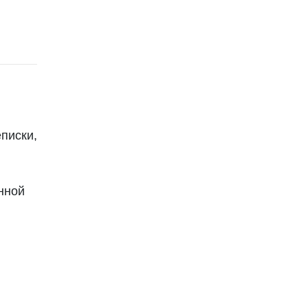
писки,
нной