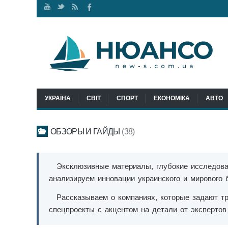
Наш
Ми
RSS
Ми
канал
у
стрічка
у
Youtube
Twitter
Facebook
УКРАЇНА
СВІТ
СПОРТ
ЕКОНОМІКА
АВТО
ОБЗОРЫ И ГАЙДЫ
38
Эксклюзивные материалы, глубокие исследова
анализируем инновации украинского и мирового 
Рассказываем о компаниях, которые задают т
спецпроекты с акцентом на детали от эксперто