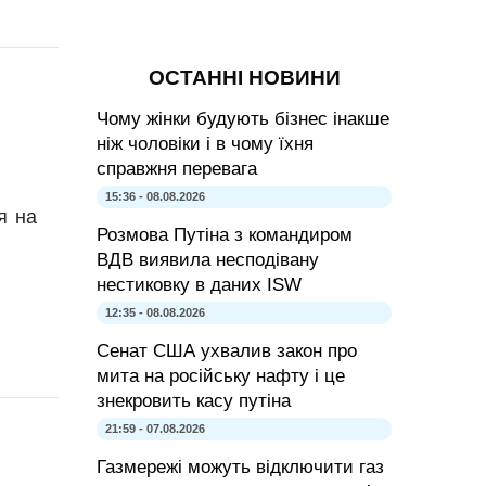
ОСТАННІ НОВИНИ
Чому жінки будують бізнес інакше
ніж чоловіки і в чому їхня
справжня перевага
15:36 - 08.08.2026
я на
Розмова Путіна з командиром
ВДВ виявила несподівану
нестиковку в даних ISW
12:35 - 08.08.2026
Сенат США ухвалив закон про
мита на російську нафту і це
знекровить касу путіна
21:59 - 07.08.2026
Газмережі можуть відключити газ