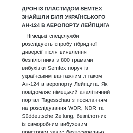
ДРОН ІЗ ПЛАСТИДОМ SEMTEX
ЗНАЙШЛИ БІЛЯ УКРАЇНСЬКОГО
АН-124 В АЕРОПОРТУ ЛЕЙПЦИГА
Німецькі спецслужби
розслідують спробу гібридної
диверсії після виявлення
безпілотника з 800 грамами
вибухівки Semtex поруч із
українським вантажним літаком
Ан-124 в аеропорту Лейпцига. Як
повідомляє німецький аналітичний
портал Tagesschau з посиланням
на розслідування WDR, NDR та
Süddeutsche Zeitung, безпілотник
із саморобним вибуховим
пристроєм завис безпосередньо