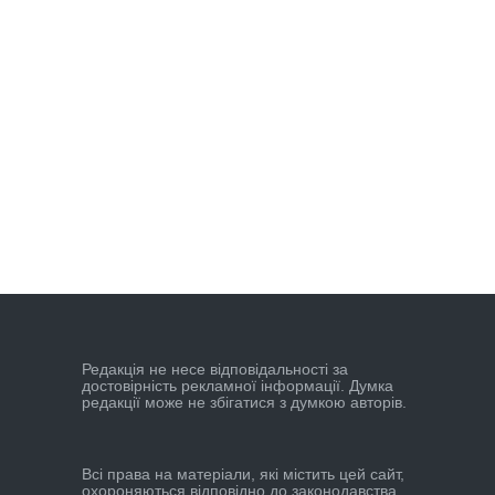
Редакцiя не несе вiдповiдальностi за
достовiрнiсть рекламної iнформацiї. Думка
редакцiї може не збiгатися з думкою авторiв.
Всі права на матеріали, які містить цей сайт,
охороняються відповідно до законодавства