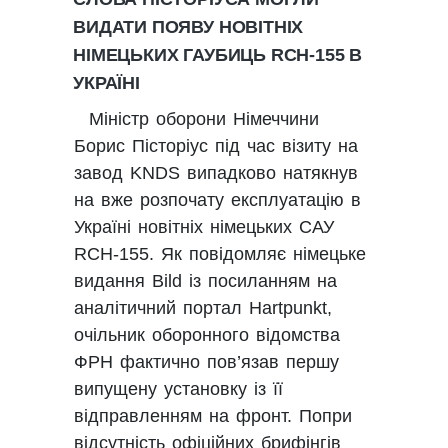
ВИДАТИ ПОЯВУ НОВІТНІХ
НІМЕЦЬКИХ ГАУБИЦЬ RCH-155 В
УКРАЇНІ
Міністр оборони Німеччини
Борис Пісторіус під час візиту на
завод KNDS випадково натякнув
на вже розпочату експлуатацію в
Україні новітніх німецьких САУ
RCH-155. Як повідомляє німецьке
видання Bild із посиланням на
аналітичний портал Hartpunkt,
очільник оборонного відомства
ФРН фактично пов’язав першу
випущену установку із її
відправленням на фронт. Попри
відсутність офіційних брифінгів