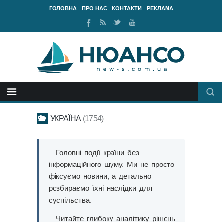
ГОЛОВНА
ПРО НАС
КОНТАКТИ
РЕКЛАМА
Ми
RSS
Ми
Наш
у
стрічка
у
канал
Facebook
Twitter
Youtube
УКРАЇНА
1754
Головні події країни без
інформаційного шуму. Ми не просто
фіксуємо новини, а детально
розбираємо їхні наслідки для
суспільства.
Читайте глибоку аналітику рішень