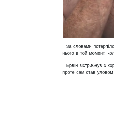
За словами потерпіло
нього в той момент, ко
Ервін зістрибнув з к
проте сам став уловом