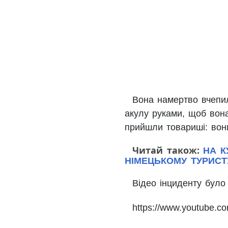
Вона намертво вчепил
акулу руками, щоб вон
прийшли товариші: вон
Читай також:
НА КУ
НІМЕЦЬКОМУ ТУРИСТ
Відео інциденту було
https://www.youtube