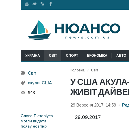
Наш
Ми
RSS
Ми
канал
у
стрічка
у
Youtube
Twitter
Facebook
УКРАЇНА
СВІТ
СПОРТ
ЕКОНОМІКА
АВТО
Головна
Світ
Світ
У США АКУЛА
акули
,
США
ЖИВІТ ДАЙВЕ
943
29 Вересня 2017, 14:59
•
Ре
Слова Пісторіуса
29.09.2017
могли видати
появу новітніх