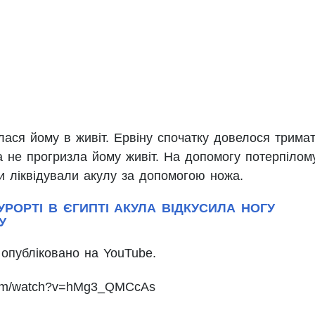
ася йому в живіт. Ервіну спочатку довелося трима
а не прогризла йому живіт. На допомогу потерпілом
и ліквідували акулу за допомогою ножа.
РОРТІ В ЄГИПТІ АКУЛА ВІДКУСИЛА НОГУ
У
 опубліковано на YouTube.
.com/watch?v=hMg3_QMCcAs