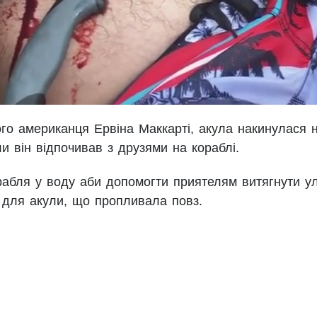
го американця Ервіна Маккарті, акула накинулася 
ли він відпочивав з друзями на кораблі.
орабля у воду аби допомогти приятелям витягнути у
 для акули, що пропливала повз.