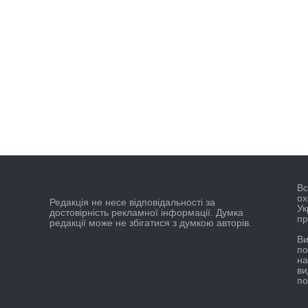
Вс
ох
Редакцiя не несе вiдповiдальностi за
Ук
достовiрнiсть рекламної iнформацiї. Думка
пр
редакцiї може не збiгатися з думкою авторiв.
Ви
по
на
ви
по