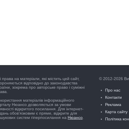
і права на матеріали, які містить цей сайт,
© 2012-2026 В
ороняються відповідно до законодавства
раїни, зокрема про авторське право і суміжні
Про нас
ава.
Контакти
користання матеріалів інформаційного
рталу Нюансо дозволяється за умови
Реклама
явності відкритого посилання. Для інтернет-
Карта сайту
дань обов'язковим є пряме, відкрите для
шукових систем гіперпосилання на
Нюансо
.
Політика ко