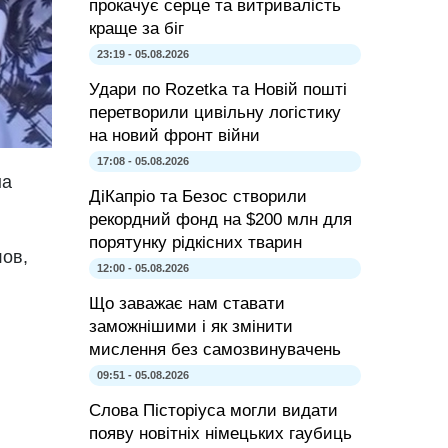
прокачує серце та витривалість
краще за біг
23:19 - 05.08.2026
Удари по Rozetka та Новій пошті
перетворили цивільну логістику
на новий фронт війни
17:08 - 05.08.2026
на
ДіКапріо та Безос створили
рекордний фонд на $200 млн для
порятунку рідкісних тварин
лов,
12:00 - 05.08.2026
Що заважає нам ставати
заможнішими і як змінити
мислення без самозвинувачень
09:51 - 05.08.2026
Слова Пісторіуса могли видати
появу новітніх німецьких гаубиць