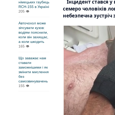
Інцидент стався у
німецьких гаубиць
RCH-155 в Україні
семеро чоловіків ло
205
👁
небезпечна зустріч 
Авточохол може
зіпсувати кузов:
водіям пояснили,
коли він захищає,
а коли шкодить
165
👁
Що заважає нам
ставати
заможнішими і як
змінити мислення
без
самозвинувачень
155
👁