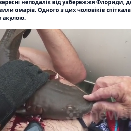
 вересні неподалік від узбережжя Флориди, д
вили омарів. Одного з цих чоловіків спіткала
з акулою.