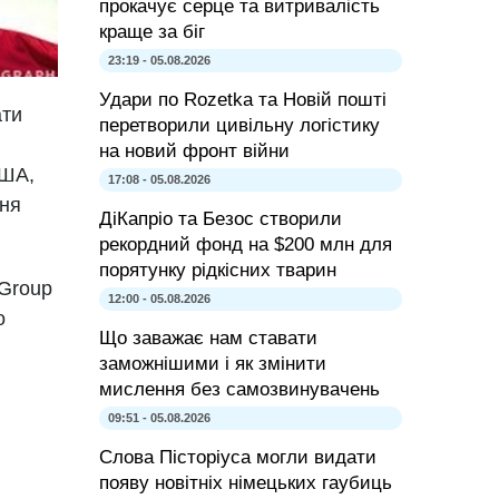
прокачує серце та витривалість
краще за біг
23:19 - 05.08.2026
Удари по Rozetka та Новій пошті
ати
перетворили цивільну логістику
на новий фронт війни
США,
17:08 - 05.08.2026
ння
ДіКапріо та Безос створили
рекордний фонд на $200 млн для
порятунку рідкісних тварин
 Group
12:00 - 05.08.2026
o
Що заважає нам ставати
заможнішими і як змінити
мислення без самозвинувачень
09:51 - 05.08.2026
Слова Пісторіуса могли видати
появу новітніх німецьких гаубиць