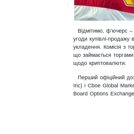
Відмітимо, ф’ючерс –
угоди купівлі-продажу 
укладення. Комісія з т
що займається торгами
щодо криптовалюти.
Перший офіційний доз
Inc) і Cboe Global Mark
Board Options Exchange