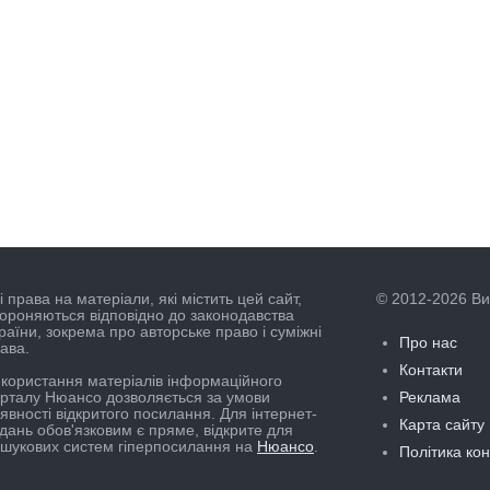
і права на матеріали, які містить цей сайт,
© 2012-2026 В
ороняються відповідно до законодавства
раїни, зокрема про авторське право і суміжні
Про нас
ава.
Контакти
користання матеріалів інформаційного
рталу Нюансо дозволяється за умови
Реклама
явності відкритого посилання. Для інтернет-
Карта сайту
дань обов'язковим є пряме, відкрите для
шукових систем гіперпосилання на
Нюансо
.
Політика ко