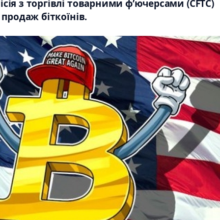
сія з торгівлі товарними ф’ючерсами (CFTC)
продаж біткоїнів.