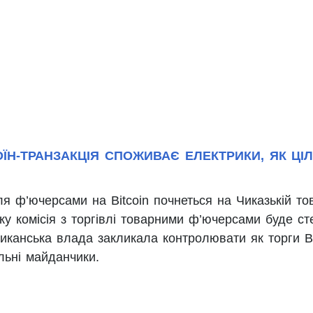
ОЇН-ТРАНЗАКЦІЯ СПОЖИВАЄ ЕЛЕКТРИКИ, ЯК ЦІ
ля ф’ючерсами на Bitcoin почнеться на Чиказькій то
тку комісія з торгівлі товарними ф’ючерсами буде с
иканська влада закликала контролювати як торги Bi
ельні майданчики.