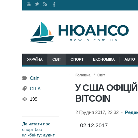
Наш
Ми
RSS
Ми
канал
у
стрічка
у
Youtube
Twitter
Facebook
УКРАЇНА
СВІТ
СПОРТ
ЕКОНОМІКА
АВТО
Головна
Світ
Світ
У США ОФІЦІ
США
BITCOIN
199
2 Грудня 2017, 22:32
•
Реда
Де читати про
02.12.2017
спорт без
клікбейту: аудит