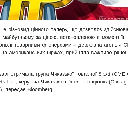
 це різновид цінного паперу, що дозволяє здійснюв
в майбутньому за ціною, встановленою в момент її
оргівлі товарними ф’ючерсами – державна агенція 
 на американських біржах, прийняла важливе ріше
віл отримала група Чиказької товарної біржі (CME
ets Inc., керуюча Чиказькою біржею опціонів (Chicag
), передає Bloomberg.