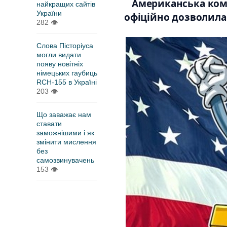
Американська комі
найкращих сайтів
України
офіційно дозволила 
282
👁
Слова Пісторіуса
могли видати
появу новітніх
німецьких гаубиць
RCH-155 в Україні
203
👁
Що заважає нам
ставати
заможнішими і як
змінити мислення
без
самозвинувачень
153
👁