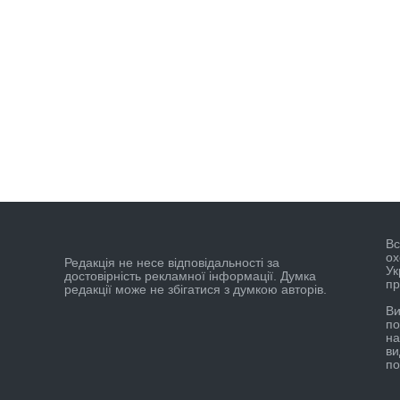
Вс
ох
Редакцiя не несе вiдповiдальностi за
Ук
достовiрнiсть рекламної iнформацiї. Думка
пр
редакцiї може не збiгатися з думкою авторiв.
Ви
по
на
ви
по