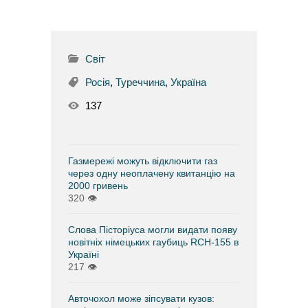
Світ
Росія
,
Туреччина
,
Україна
137
Газмережі можуть відключити газ
через одну неоплачену квитанцію на
2000 гривень
320
👁
Слова Пісторіуса могли видати появу
новітніх німецьких гаубиць RCH-155 в
Україні
217
👁
Авточохол може зіпсувати кузов: