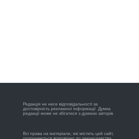
Редакцiя не несе вiдповiдальностi за
достовiрнiсть рекламної iнформацiї. Думка
редакцiї може не збiгатися з думкою авторiв.
Всі права на матеріали, які містить цей сайт,
охороняються відповідно до законодавства