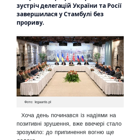
зустріч делегацій України та Росії
завершилася у Стамбулі без
прориву.
Фото: legaartis.pl
Хоча день починався із надіями на
позитивні зрушення, вже ввечері стало
зрозуміло: до припинення вогню ще