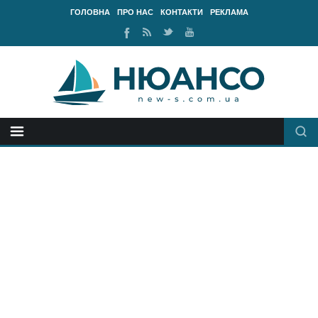
ГОЛОВНА
ПРО НАС
КОНТАКТИ
РЕКЛАМА
Ми
RSS
Ми
Наш
у
стрічка
у
канал
Facebook
Twitter
Youtube