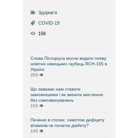
Здоров'я
COVID-19
158
Слова Пісторіуса могли видати появу
новітніх німецьких гаубиць RCH-155 в
Україні
203
👁
Що заважає нам ставати
заможнішими і як змінити мислення
без самозвинувачень
153
👁
Печіння в стопах: симптом дефіциту
вітамінів чи початок діабету?
143
👁