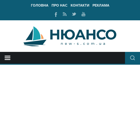
ГОЛОВНА
ПРО НАС
КОНТАКТИ
РЕКЛАМА
Ми
RSS
Ми
Наш
у
стрічка
у
канал
Facebook
Twitter
Youtube