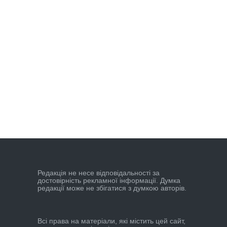
Редакцiя не несе вiдповiдальностi за
достовiрнiсть рекламної iнформацiї. Думка
редакцiї може не збiгатися з думкою авторiв.
Всі права на матеріали, які містить цей сайт,