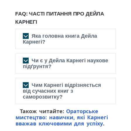
FAQ: ЧАСТІ ПИТАННЯ ПРО ДЕЙЛА
КАРНЕГІ
Яка головна книга Дейла
Карнегі?
Чи є у Дейла Карнегі наукове
“Як здобувати друзів і
підґрунтя?
впливати на людей” (How to
Win Friends and Influence
Чим Карнегі відрізняється
People, 1936) — найвідоміша,
Карнегі — практик, не
від сучасних книг з
понад 30 млн примірників
академічний учений. Його ідеї
саморозвитку?
базуються на спостереженні, а
“Як перестати турбуватися і
Також читайте:
Ораторське
не на контрольованих
почати жити” (How to Stop
мистецтво: навички, які Карнегі
Карнегі зосереджений на
дослідженнях
Worrying and Start Living, 1948)
вважав ключовими для успіху
.
стосунках з іншими —
— друга за популярністю
Багато принципів пізніше