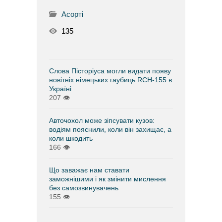
Асорті
135
Слова Пісторіуса могли видати появу
новітніх німецьких гаубиць RCH-155 в
Україні
207
👁
Авточохол може зіпсувати кузов:
водіям пояснили, коли він захищає, а
коли шкодить
166
👁
Що заважає нам ставати
заможнішими і як змінити мислення
без самозвинувачень
155
👁