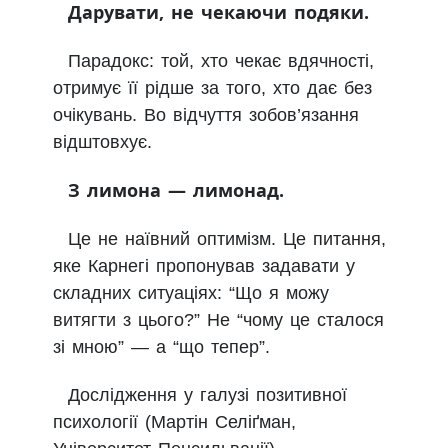
Дарувати, не чекаючи подяки.
Парадокс: той, хто чекає вдячності,
отримує її рідше за того, хто дає без
очікувань. Bо відчуття зобов’язання
відштовхує.
З лимона — лимонад.
Це не наївний оптимізм. Це питання,
яке Карнегі пропонував задавати у
складних ситуаціях: “Що я можу
витягти з цього?” Не “чому це сталося
зі мною” — а “що тепер”.
Дослідження у галузі позитивної
психології (Мартін Селіґман,