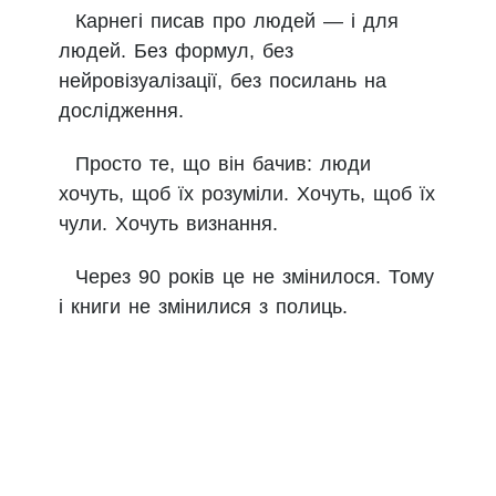
більшість сучасних книг
Карнегі писав про людей — і для
підтверджені психологічними
“Як виробити впевненість у
акцентують на внутрішньому
людей. Без формул, без
дослідженнями — про ім’я,
собі” (Public Speaking and
стані
нейровізуалізації, без посилань на
критику, слухання
Influencing Men in Business,
дослідження.
Менше нейронауки і
1926) — рання книга про
Деякі ідеї є спрощеннями
досліджень — більше
ораторське мистецтво
складніших психологічних
Просто те, що він бачив: люди
практичних прикладів і
процесів
хочуть, щоб їх розуміли. Хочуть, щоб їх
анекдотів
чули. Хочуть визнання.
Читати Карнегі варто як
Написано у 1930-х — деякі
практичний посібник, а не як
приклади і культурні
Через 90 років це не змінилося. Тому
наукову роботу
посилання застаріли
і книги не змінилися з полиць.
Базова ідея — розуміти інших,
а не тільки себе —
залишається актуальною і
рідкісною у сучасному self-help