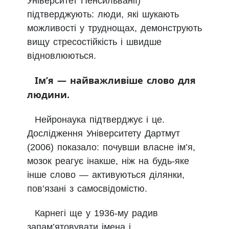
Університет Пенсильванії)
підтверджують: люди, які шукають
можливості у труднощах, демонструють
вищу стресостійкість і швидше
відновлюються.
Ім’я — найважливіше слово для
людини.
Нейронаука підтверджує і це.
Дослідження Університету Дартмут
(2006) показало: почувши власне ім’я,
мозок реагує інакше, ніж на будь-яке
інше слово — активуються ділянки,
пов’язані з самосвідомістю.
Карнегі ще у 1936-му радив
запам’ятовувати імена і