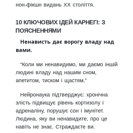
нон-фікшн видань XX століття.
10 КЛЮЧОВИХ ІДЕЙ КАРНЕГІ: З
ПОЯСНЕННЯМИ
Ненависть дає ворогу владу над
вами.
“Коли ми ненавидимо, ми даємо іншій
людині владу над нашим сном,
апетитом, тиском і щастям.”
Нейронаука підтверджує: хронічна
злість підвищує рівень кортизолу і
адреналіну, порушує сон і імунітет.
Людина, яку ви ненавидите, про це
навіть не знає. Страждаєте ви.