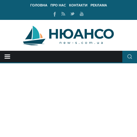
ГОЛОВНА
ПРО НАС
КОНТАКТИ
РЕКЛАМА
Ми
RSS
Ми
Наш
у
стрічка
у
канал
Facebook
Twitter
Youtube