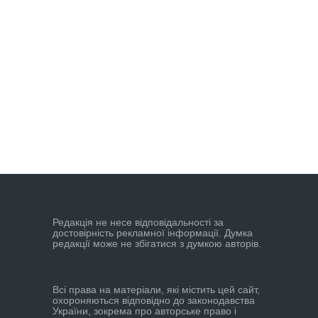
Редакцiя не несе вiдповiдальностi за
достовiрнiсть рекламної iнформацiї. Думка
редакцiї може не збiгатися з думкою авторiв.
Всі права на матеріали, які містить цей сайт,
охороняються відповідно до законодавства
України, зокрема про авторське право і