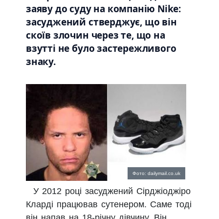
заяву до суду на компанію Nike:
засуджений стверджує, що він
скоїв злочин через те, що на
взутті не було застережливого
знаку.
Фото: dailymail.co.uk
У 2012 році засуджений Сірджіоджіро
Кларді працював сутенером. Саме тоді
він напав на 18-річну дівчину. Він