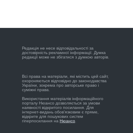
Редакцiя не несе вiдповiдальностi за
достовiрнiсть рекламної iнформацiї. Думка
редакцiї може не збiгатися з думкою авторiв.
Всі права на матеріали, які містить цей сайт,
охороняються відповідно до законодавства
України, зокрема про авторське право і
суміжні права.
Використання матеріалів інформаційного
порталу Нюансо дозволяється за умови
наявності відкритого посилання. Для
інтернет-видань обов'язковим є пряме,
відкрите для пошукових систем
гіперпосилання на
Нюансо
.