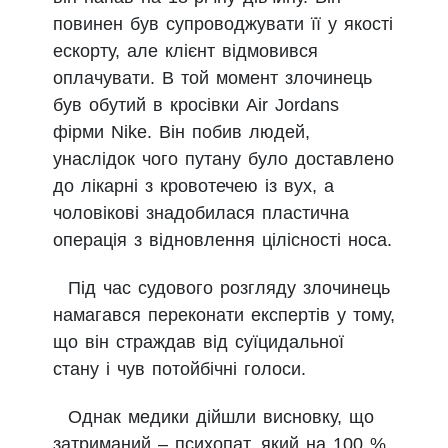
повинен був супроводжувати її у якості
ескорту, але клієнт відмовився
оплачувати. В той момент злочинець
був обутий в кросівки Air Jordans
фірми Nike. Він побив людей,
унаслідок чого путану було доставлено
до лікарні з кровотечею із вух, а
чоловікові знадобилася пластична
операція з відновлення цілісності носа.
Під час судового розгляду злочинець
намагався переконати експертів у тому,
що він страждав від суїцидальної
стану і чув потойбічні голоси.
Однак медики дійшли висновку, що
затриманий – психопат, який на 100 %