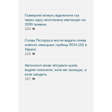
Газмережі можуть відключити газ
через одну неоплачену квитанцію на
2000 гривень
320
👁
Слова Пісторіуса могли видати появу
новітніх німецьких гаубиць RCH-155 в
Україні
216
👁
Авточохол може зіпсувати кузов:
водіям пояснили, коли він захищає, а
коли шкодить
167
👁