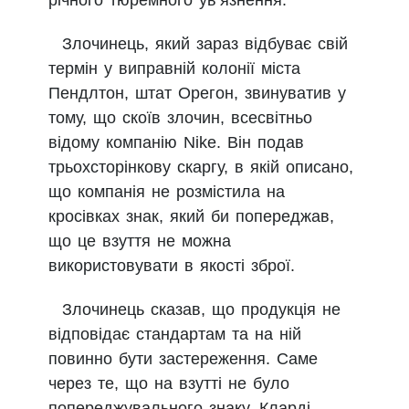
річного тюремного ув’язнення.
Злочинець, який зараз відбуває свій
термін у виправній колонії міста
Пендлтон, штат Орегон, звинуватив у
тому, що скоїв злочин, всесвітньо
відому компанію Nike. Він подав
трьохсторінкову скаргу, в якій описано,
що компанія не розмістила на
кросівках знак, який би попереджав,
що це взуття не можна
використовувати в якості зброї.
Злочинець сказав, що продукція не
відповідає стандартам та на ній
повинно бути застереження. Саме
через те, що на взутті не було
попереджувального знаку, Кларді