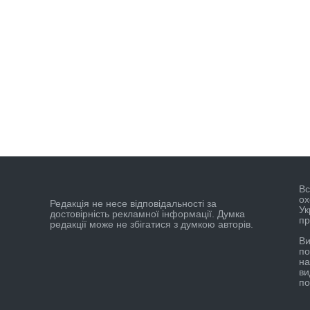
Вс
ох
Редакцiя не несе вiдповiдальностi за
Ук
достовiрнiсть рекламної iнформацiї. Думка
пр
редакцiї може не збiгатися з думкою авторiв.
Ви
по
на
ви
по