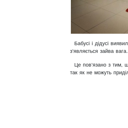
Бабусі і дідусі вияви
з’являється зайва ваг
Це пов’язано з тим, щ
так як не можуть приді