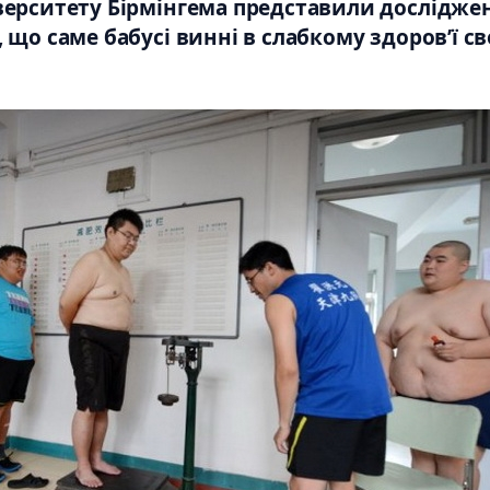
верситету Бірмінгема представили досліджен
що саме бабусі винні в слабкому здоров’ї св