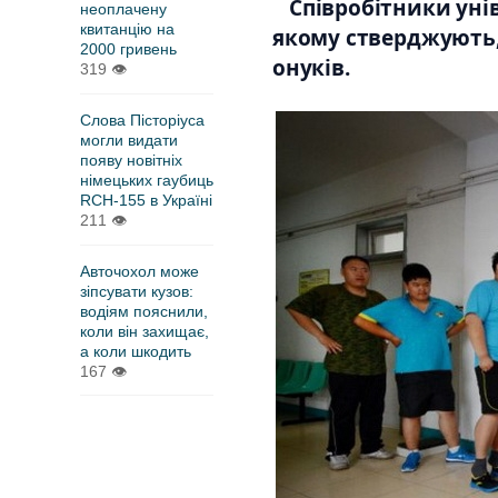
Співробітники уні
неоплачену
квитанцію на
якому стверджують, 
2000 гривень
онуків.
319
👁
Слова Пісторіуса
могли видати
появу новітніх
німецьких гаубиць
RCH-155 в Україні
211
👁
Авточохол може
зіпсувати кузов:
водіям пояснили,
коли він захищає,
а коли шкодить
167
👁