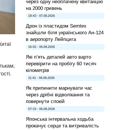
через одну неоплачену квитанцію
на 2000 гривень
18:43 - 07.08.2026
Дрон із пластидом Semtex
знайшли біля українського Ан-124
в аеропорту Лейпцига
Китаї
16:02 - 06.08.2026
Які п’ять деталей авто варто
перевірити на пробігу 60 тисяч
тькам,
кілометрів
ості.
11:41 - 06.08.2026
Як припинити марнувати час
через дрібні відволікання та
повернути спокій
07:33 - 06.08.2026
Японська інтервальна ходьба
прокачує серце та витривалість