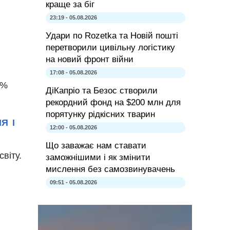
краще за біг
23:19 - 05.08.2026
Удари по Rozetka та Новій пошті
перетворили цивільну логістику
на новий фронт війни
17:08 - 05.08.2026
5%
ДіКапріо та Безос створили
рекордний фонд на $200 млн для
порятунку рідкісних тварин
Я І
12:00 - 05.08.2026
Що заважає нам ставати
віту.
заможнішими і як змінити
мислення без самозвинувачень
09:51 - 05.08.2026