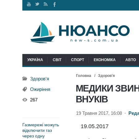
Наш
Ми
RSS
Ми
канал
у
стрічка
у
Youtube
Twitter
Facebook
УКРАЇНА
СВІТ
СПОРТ
ЕКОНОМІКА
АВТО
Головна
Здоров'я
Здоров'я
МЕДИКИ ЗВИН
Ожиріння
ВНУКІВ
267
19 Травня 2017, 16:08
•
Ред
Газмережі можуть
19.05.2017
відключити газ
через одну