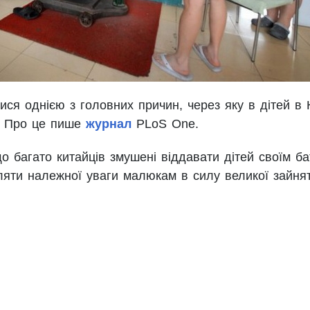
лися однією з головних причин, через яку в дітей в 
а. Про це пише
журнал
PLoS One.
о багато китайців змушені віддавати дітей своїм ба
ляти належної уваги малюкам в силу великої зайнят