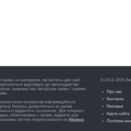
і права на матеріали, які містить цей сайт,
© 2012-2026 В
ороняються відповідно до законодавства
раїни, зокрема про авторське право і суміжні
Про нас
ава.
Контакти
користання матеріалів інформаційного
рталу Нюансо дозволяється за умови
Реклама
явності відкритого посилання. Для інтернет-
Карта сайту
дань обов'язковим є пряме, відкрите для
шукових систем гіперпосилання на
Нюансо
.
Політика ко