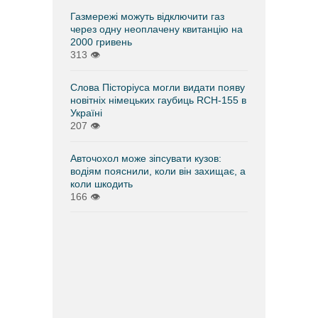
Газмережі можуть відключити газ
через одну неоплачену квитанцію на
2000 гривень
313
👁
Слова Пісторіуса могли видати появу
новітніх німецьких гаубиць RCH-155 в
Україні
207
👁
Авточохол може зіпсувати кузов:
водіям пояснили, коли він захищає, а
коли шкодить
166
👁