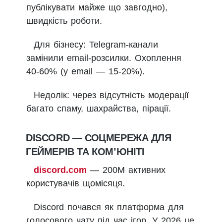
публікувати майже що завгодно),
швидкість роботи.
Для бізнесу: Telegram-канали
замінили email-розсилки. Охоплення
40-60% (у email — 15-20%).
Недолік: через відсутність модерації
багато спаму, шахрайства, пірації.
DISCORD — СОЦМЕРЕЖА ДЛЯ
ГЕЙМЕРІВ ТА КОМ’ЮНІТІ
discord.com
— 200М активних
користувачів щомісяця.
Discord почався як платформа для
голосового чату під час ігор. У 2026 це