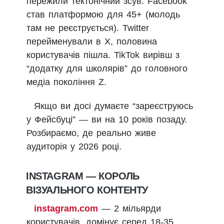
пережили тектонічний зсув. Facebook
став платформою для 45+ (молодь
там не реєструється). Twitter
перейменували в X, половина
користувачів пішла. TikTok вирівш з
“додатку для школярів” до головного
медіа покоління Z.
Якщо ви досі думаєте “зареєструюсь
у Фейсбуці” — ви на 10 років позаду.
Розбираємо, де реально живе
аудиторія у 2026 році.
INSTAGRAM — КОРОЛЬ
ВІЗУАЛЬНОГО КОНТЕНТУ
instagram.com
— 2 мільярди
користувачів, домінує серед 18-35