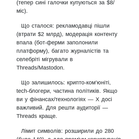
(тепер сині галочки купуються за $8/
міс).
Що сталося: рекламодавці пішли
(втрати $2 млрд), модерація контенту
впала (бот-ферми заполонили
платформу), багато журналістів та
селебріті мігрували в
Threads/Mastodon.
Що залишилось: крипто-ком’юніті,
tech-блогери, частина політиків. Якщо
ви у фінансах/технологіях — X досі
важливий. Для решти аудиторії —
Threads краще.
Лімит символів: розширили до 280