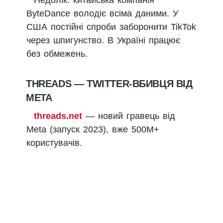
Недолік: китайська компанія
ByteDance володіє всіма даними. У
США постійні спроби заборонити TikTok
через шпигунство. В Україні працює
без обмежень.
THREADS — TWITTER-ВБИВЦЯ ВІД
META
threads.net
— новий гравець від
Meta (запуск 2023), вже 500М+
користувачів.