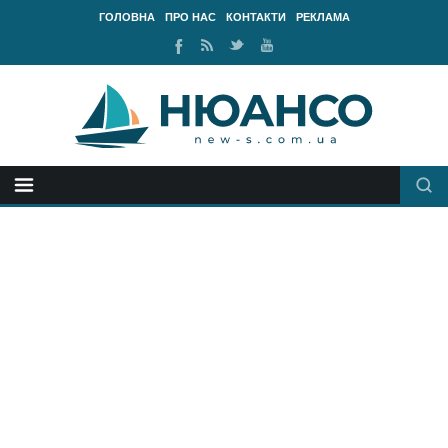
ГОЛОВНА
ПРО НАС
КОНТАКТИ
РЕКЛАМА
Ми
RSS
Ми
Наш
у
стрічка
у
канал
Facebook
Twitter
Youtube