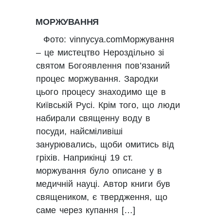
МОРЖУВАННЯ
Фото: vinnycya.comМоржування
– це мистецтво Нероздільно зі
святом Богоявлення пов’язаний
процес моржування. Зародки
цього процесу знаходимо ще в
Київській Русі. Крім того, що люди
набирали священну воду в
посуди, найсміливіші
занурювались, щоби омитись від
гріхів. Наприкінці 19 ст.
моржування було описане у в
медичній науці. Автор книги був
священиком, є твердження, що
саме через купання […]