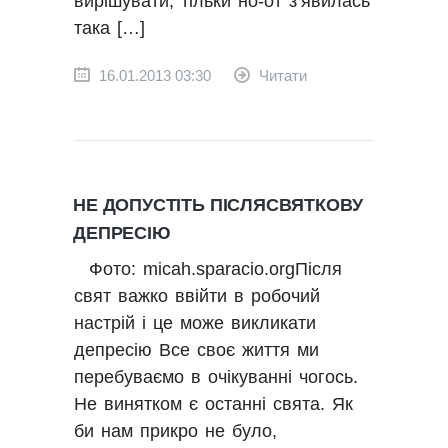
вирішувати, тільки но-от з’явилась
така […]
16.01.2013 03:30
Читати
НЕ ДОПУСТІТЬ ПІСЛЯСВЯТКОВУ
ДЕПРЕСІЮ
Фото: micah.sparacio.orgПісля
свят важко ввійти в робочий
настрій і це може викликати
депресію Все своє життя ми
перебуваємо в очікуванні чогось.
Не винятком є останні свята. Як
би нам прикро не було,