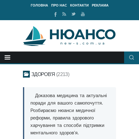
ГОЛОВНА
ПРО НАС
КОНТАКТИ
РЕКЛАМА
Ми
RSS
Ми
Наш
у
стрічка
у
канал
Facebook
Twitter
Youtube
ЗДОРОВ'Я
2213
Доказова медицина та актуальні
поради для вашого самопочуття.
Розбираємо нюанси медичної
реформи, правила здорового
харчування та способи підтримки
ментального здоров'я.