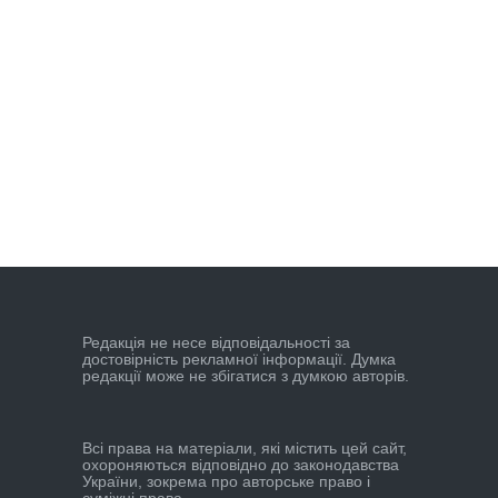
Редакцiя не несе вiдповiдальностi за
достовiрнiсть рекламної iнформацiї. Думка
редакцiї може не збiгатися з думкою авторiв.
Всі права на матеріали, які містить цей сайт,
охороняються відповідно до законодавства
України, зокрема про авторське право і
суміжні права.