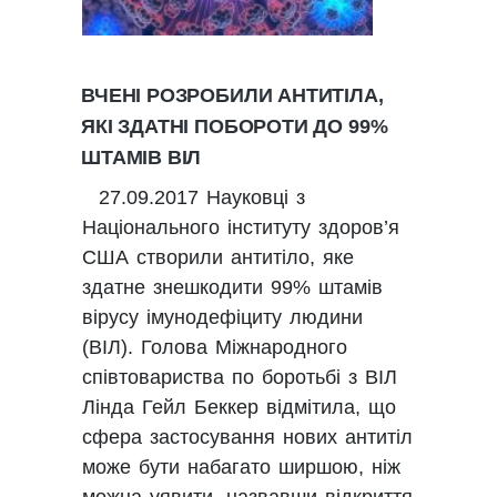
ВЧЕНІ РОЗРОБИЛИ АНТИТІЛА,
ЯКІ ЗДАТНІ ПОБОРОТИ ДО 99%
ШТАМІВ ВІЛ
27.09.2017 Науковці з
Національного інституту здоров’я
США створили антитіло, яке
здатне знешкодити 99% штамів
вірусу імунодефіциту людини
(ВІЛ). Голова Міжнародного
співтовариства по боротьбі з ВІЛ
Лінда Гейл Беккер відмітила, що
сфера застосування нових антитіл
може бути набагато ширшою, ніж
можна уявити, назвавши відкриття