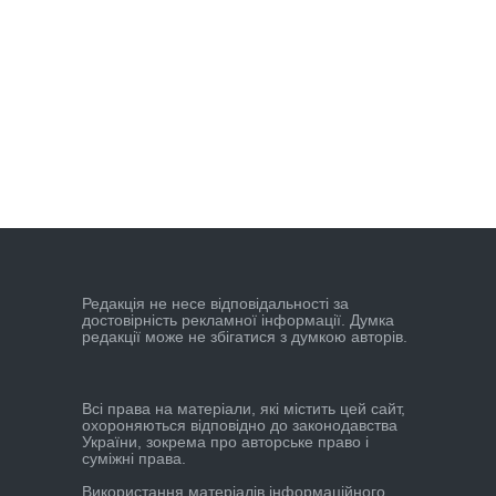
Редакцiя не несе вiдповiдальностi за
достовiрнiсть рекламної iнформацiї. Думка
редакцiї може не збiгатися з думкою авторiв.
Всі права на матеріали, які містить цей сайт,
охороняються відповідно до законодавства
України, зокрема про авторське право і
суміжні права.
Використання матеріалів інформаційного