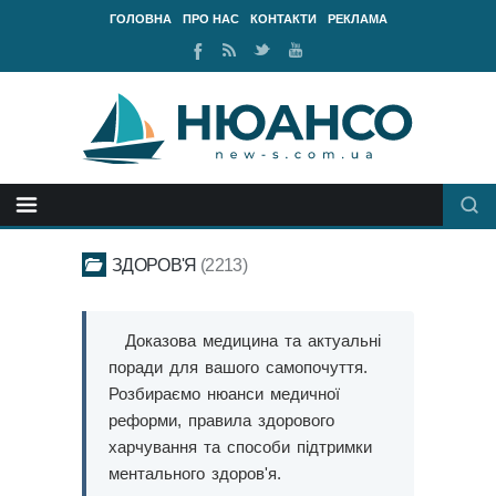
ГОЛОВНА
ПРО НАС
КОНТАКТИ
РЕКЛАМА
Ми
RSS
Ми
Наш
у
стрічка
у
канал
Facebook
Twitter
Youtube
ЗДОРОВ'Я
2213
Доказова медицина та актуальні
поради для вашого самопочуття.
Розбираємо нюанси медичної
реформи, правила здорового
харчування та способи підтримки
ментального здоров'я.